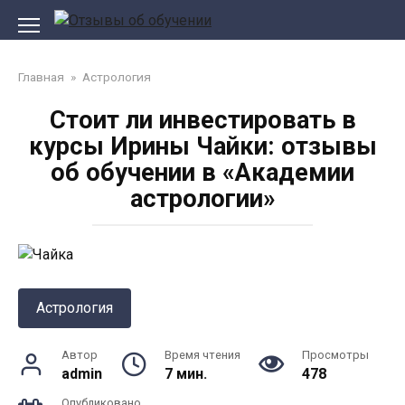
Перейти
к
контенту
Главная
»
Астрология
Стоит ли инвестировать в
курсы Ирины Чайки: отзывы
об обучении в «Академии
астрологии»
Астрология
Автор
Время чтения
Просмотры
admin
7 мин.
478
Опубликовано